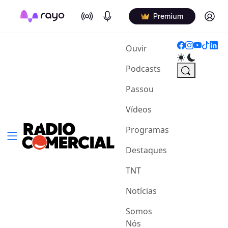
On Air
Podcasts
Log in
Premium
(current)
Ouvir
Podcasts
Passou
Vídeos
Programas
Destaques
TNT
Notícias
Somos
Nós