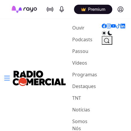
On Air
Podcasts
Log in
Premium
(current)
Ouvir
Podcasts
Passou
Vídeos
Programas
Destaques
TNT
Notícias
Somos
Nós