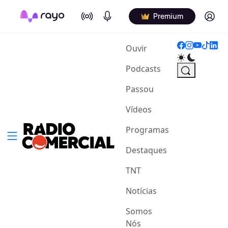
On Air
Podcasts
Log in
Premium
(current)
Ouvir
Podcasts
Passou
Vídeos
Programas
Destaques
TNT
Notícias
Somos
Nós