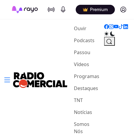
On Air
Podcasts
Log in
Premium
(current)
Ouvir
Podcasts
Passou
Vídeos
Programas
Destaques
TNT
Notícias
Somos
Nós