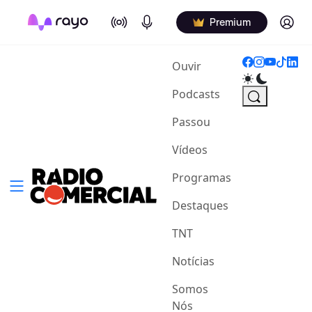
On Air
Podcasts
Log in
Premium
(current)
Ouvir
Podcasts
Passou
Vídeos
Programas
Destaques
TNT
Notícias
Somos
Nós