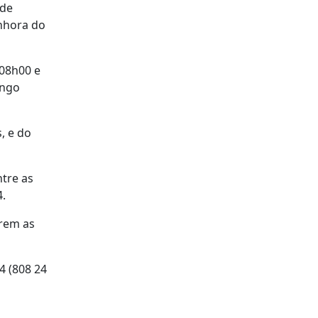
 de
enhora do
 08h00 e
ingo
, e do
ntre as
4.
arem as
4 (808 24