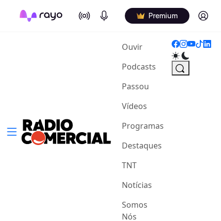
On Air
Podcasts
Log in
Premium
(current)
Ouvir
Podcasts
Passou
Vídeos
Programas
Destaques
TNT
Notícias
Somos
Nós