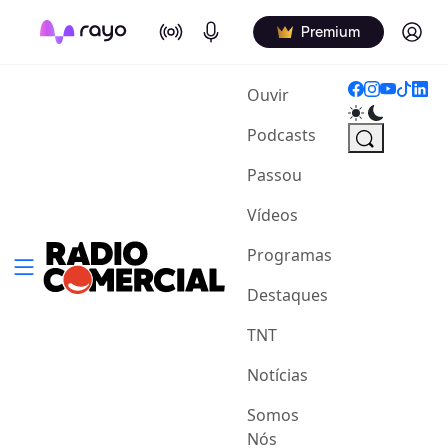
On Air
Podcasts
Log in
Premium
(current)
Ouvir
Podcasts
Passou
Vídeos
Programas
Destaques
TNT
Notícias
Somos
Nós