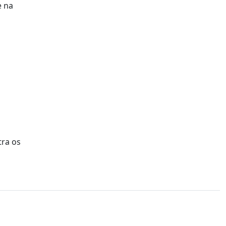
e na
tra os