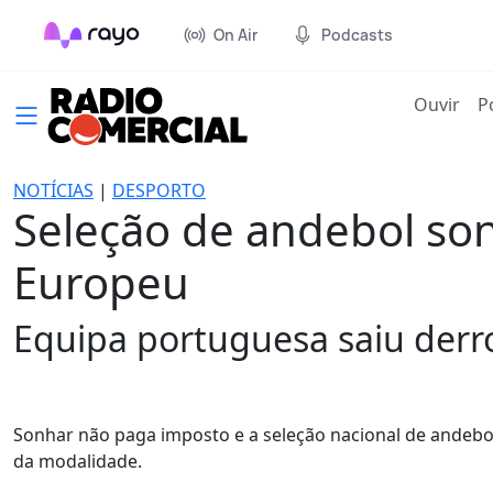
On Air
Podcasts
(cur
Ouvir
P
NOTÍCIAS
|
DESPORTO
Seleção de andebol son
Europeu
Equipa portuguesa saiu derro
Sonhar não paga imposto e a seleção nacional de andeb
da modalidade.