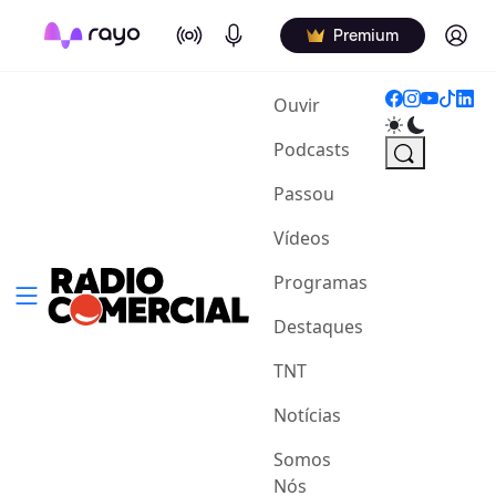
On Air
Podcasts
Log in
Premium
(current)
Ouvir
Podcasts
Passou
Vídeos
Programas
Destaques
TNT
Notícias
Somos
Nós