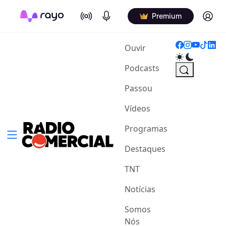
On Air
Podcasts
Log in
Premium
(current)
Ouvir
Podcasts
Passou
Vídeos
Programas
Destaques
TNT
Notícias
Somos
Nós