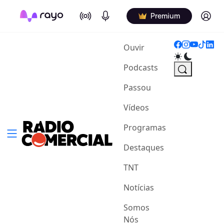
On Air
Podcasts
Log in
Premium
(current)
Ouvir
Podcasts
Passou
Vídeos
Programas
Destaques
TNT
Notícias
Somos
Nós