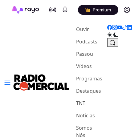
On Air
Podcasts
Log in
Premium
(current)
Ouvir
Podcasts
Passou
Vídeos
Programas
Destaques
TNT
Notícias
Somos
Nós