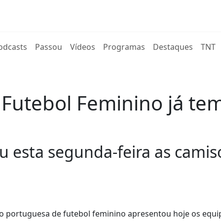
rent)
odcasts
Passou
Vídeos
Programas
Destaques
TNT
 Futebol Feminino já te
 esta segunda-feira as camisol
ão portuguesa de futebol feminino apresentou hoje os equ