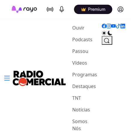
On Air
Podcasts
Log in
Premium
(current)
Ouvir
Podcasts
Passou
Vídeos
Programas
Destaques
TNT
Notícias
Somos
Nós