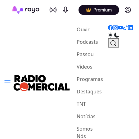
On Air
Podcasts
Log in
Premium
(current)
Ouvir
Podcasts
Passou
Vídeos
Programas
Destaques
TNT
Notícias
Somos
Nós