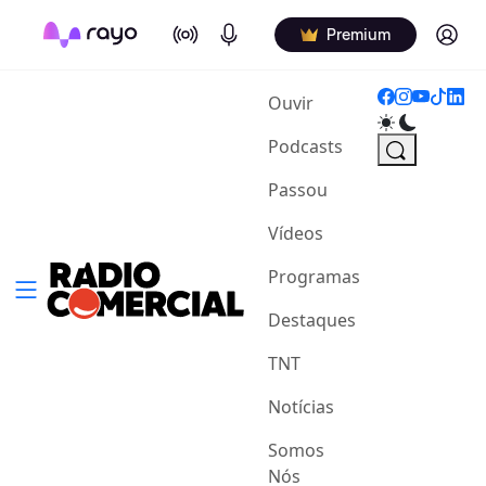
On Air
Podcasts
Log in
Premium
(current)
Ouvir
Podcasts
Passou
Vídeos
Programas
Destaques
TNT
Notícias
Somos
Nós