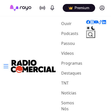
On Air
Podcasts
Log in
Premium
(current)
Ouvir
Podcasts
Passou
Vídeos
Programas
Destaques
TNT
Notícias
Somos
Nós