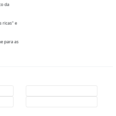
to da
 ricas" e
he para as