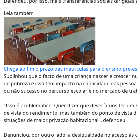
Defendeu, por isso, mais transferências sociais dirigida
Leia também
Chega ao fim o prazo das matrículas para o ensino pré-es
Sublinhou que o facto de uma criança nascer e crescer 
de pobreza e isso tem impacto na capacidade das pessoas
ou não sucesso no percurso escolar e no mercado de tra
"Isso é problemático. Quer dizer que deveríamos ter um E
de vista do rendimento, mas também do ponto de vista d
situações de maior privação habitacional", defendeu.
Denunciou, por outro lado, a desigualdade no acesso às 