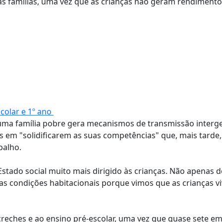
s às famílias, uma vez que as crianças não geram rendimento
colar e 1º ano
numa família pobre gera mecanismos de transmissão interg
 em "solidificarem as suas competências" que, mais tarde,
balho.
stado social muito mais dirigido às crianças. Não apenas 
as condições habitacionais porque vimos que as crianças 
creches e ao ensino pré-escolar, uma vez que quase sete e