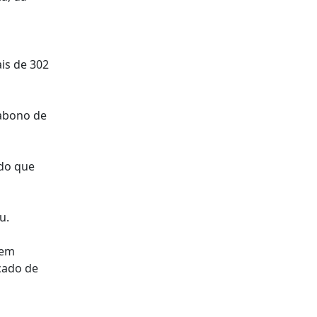
ais de 302
 abono de
ndo que
u.
rem
cado de