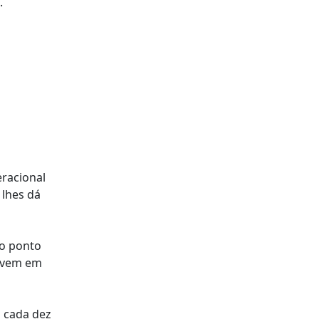
.
eracional
 lhes dá
do ponto
vivem em
m cada dez