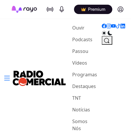
On Air
Podcasts
Log in
Premium
(current)
Ouvir
Podcasts
Passou
Vídeos
Programas
Destaques
TNT
Notícias
Somos
Nós