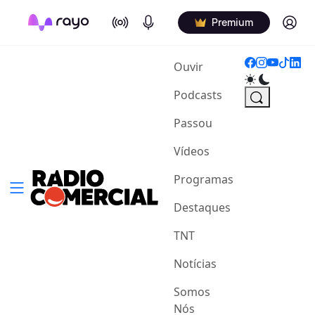
On Air
Podcasts
Log in
Premium
(current)
Ouvir
Podcasts
Passou
Vídeos
Programas
Destaques
TNT
Notícias
Somos
Nós