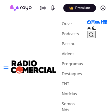
On Air
Podcasts
Log in
Premium
(current)
Ouvir
Podcasts
Passou
Vídeos
Programas
Destaques
TNT
Notícias
Somos
Nós