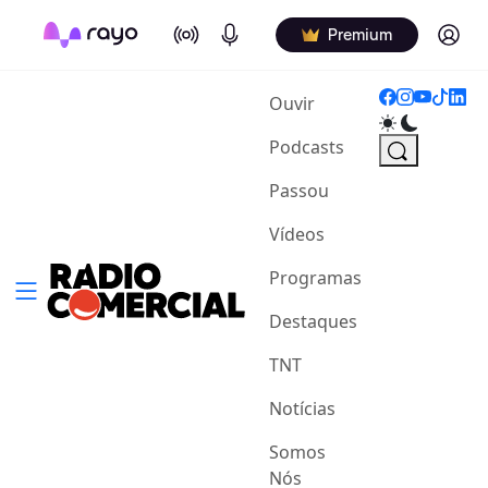
On Air
Podcasts
Log in
Premium
(current)
Ouvir
Podcasts
Passou
Vídeos
Programas
Destaques
TNT
Notícias
Somos
Nós