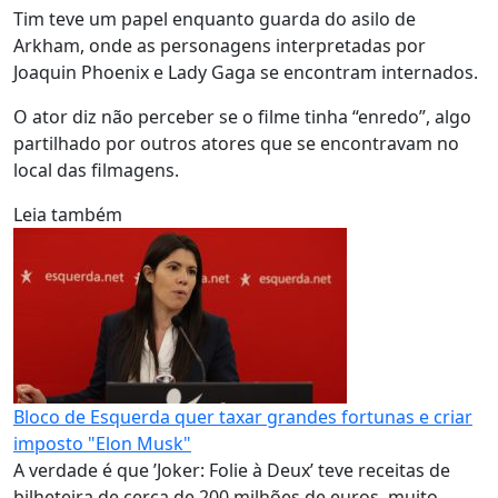
Tim teve um papel enquanto guarda do asilo de
Arkham, onde as personagens interpretadas por
Joaquin Phoenix e Lady Gaga se encontram internados.
O ator diz não perceber se o filme tinha “enredo”, algo
partilhado por outros atores que se encontravam no
local das filmagens.
Leia também
Bloco de Esquerda quer taxar grandes fortunas e criar
imposto "Elon Musk"
A verdade é que ’Joker: Folie à Deux’ teve receitas de
bilheteira de cerca de 200 milhões de euros, muito