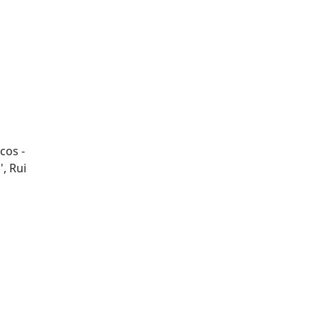
cos -
, Rui