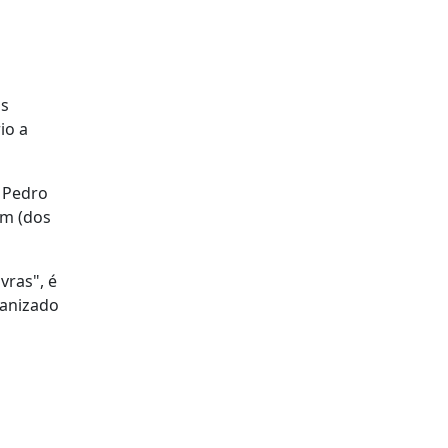
as
io a
o Pedro
im (dos
vras", é
ganizado