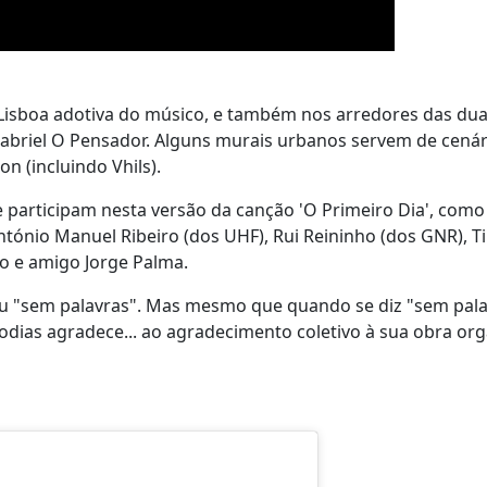
 Lisboa adotiva do músico, e também nos arredores das du
 Gabriel O Pensador. Alguns murais urbanos servem de cenár
on (incluindo Vhils).
e participam nesta versão da canção 'O Primeiro Dia', com
ntónio Manuel Ribeiro (dos UHF), Rui Reininho (dos GNR), T
o e amigo Jorge Palma.
ou "sem palavras". Mas mesmo que quando se diz "sem pala
lodias agradece... ao agradecimento coletivo à sua obra or