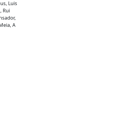
us, Luis
, Rui
nsador,
Meia, A