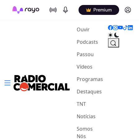
On Air
Podcasts
Log in
Premium
(current)
Ouvir
Podcasts
Passou
Vídeos
Programas
Destaques
TNT
Notícias
Somos
Nós