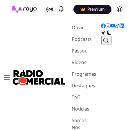
On Air
Podcasts
Log in
Premium
(current)
Ouvir
Podcasts
Passou
Vídeos
Programas
Destaques
TNT
Notícias
Somos
Nós