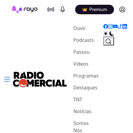
On Air
Podcasts
Log in
Premium
(current)
Ouvir
Podcasts
Passou
Vídeos
Programas
Destaques
TNT
Notícias
Somos
Nós