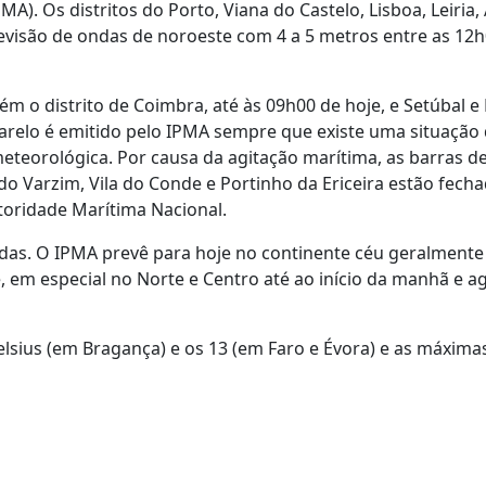
). Os distritos do Porto, Viana do Castelo, Lisboa, Leiria, 
evisão de ondas de noroeste com 4 a 5 metros entre as 12
m o distrito de Coimbra, até às 09h00 de hoje, e Setúbal e 
arelo é emitido pelo IPMA sempre que existe uma situação 
teorológica. Por causa da agitação marítima, as barras d
o Varzim, Vila do Conde e Portinho da Ericeira estão fecha
oridade Marítima Nacional.
nadas. O IPMA prevê para hoje no continente céu geralment
 em especial no Norte e Centro até ao início da manhã e a
lsius (em Bragança) e os 13 (em Faro e Évora) e as máxima