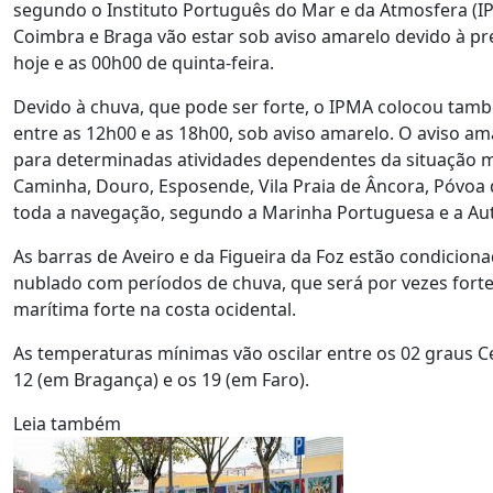
segundo o Instituto Português do Mar e da Atmosfera (IPMA
Coimbra e Braga vão estar sob aviso amarelo devido à pr
hoje e as 00h00 de quinta-feira.
Devido à chuva, que pode ser forte, o IPMA colocou també
entre as 12h00 e as 18h00, sob aviso amarelo. O aviso am
para determinadas atividades dependentes da situação me
Caminha, Douro, Esposende, Vila Praia de Âncora, Póvoa d
toda a navegação, segundo a Marinha Portuguesa e a Aut
As barras de Aveiro e da Figueira da Foz estão condicio
nublado com períodos de chuva, que será por vezes forte,
marítima forte na costa ocidental.
As temperaturas mínimas vão oscilar entre os 02 graus Ce
12 (em Bragança) e os 19 (em Faro).
Leia também