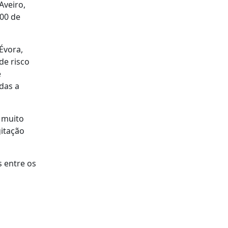
Aveiro,
h00 de
Évora,
de risco
e
das a
e muito
gitação
s entre os