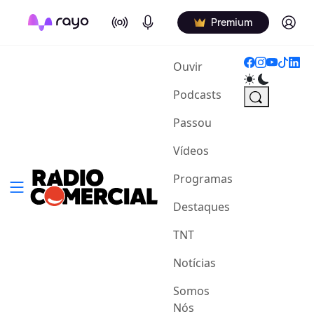
On Air
Podcasts
Log in
Premium
(current)
Ouvir
Podcasts
Passou
Vídeos
Programas
Destaques
TNT
Notícias
Somos
Nós