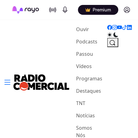
On Air
Podcasts
Log in
Premium
(current)
Ouvir
Podcasts
Passou
Vídeos
Programas
Destaques
TNT
Notícias
Somos
Nós