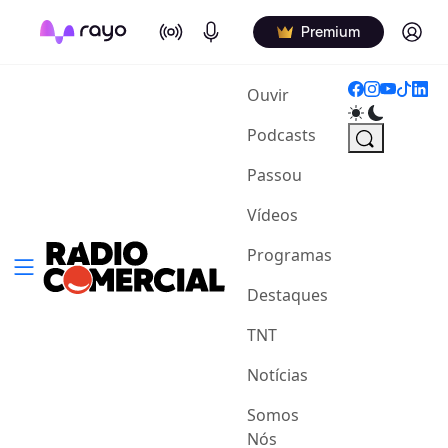
On Air
Podcasts
Log in
Premium
(current)
Ouvir
Podcasts
Passou
Vídeos
Programas
Destaques
TNT
Notícias
Somos
Nós