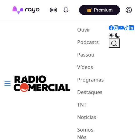
On Air
Podcasts
Log in
Premium
(current)
Ouvir
Podcasts
Passou
Vídeos
Programas
Destaques
TNT
Notícias
Somos
Nós