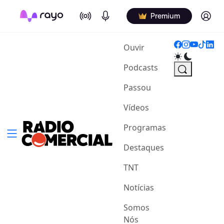
On Air
Podcasts
Log in
Premium
(current)
Ouvir
Podcasts
Passou
Vídeos
Programas
Destaques
TNT
Notícias
Somos
Nós