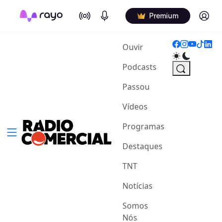
On Air
Podcasts
Log in
Premium
(current)
Ouvir
Podcasts
Passou
Vídeos
Programas
Destaques
TNT
Notícias
Somos
Nós