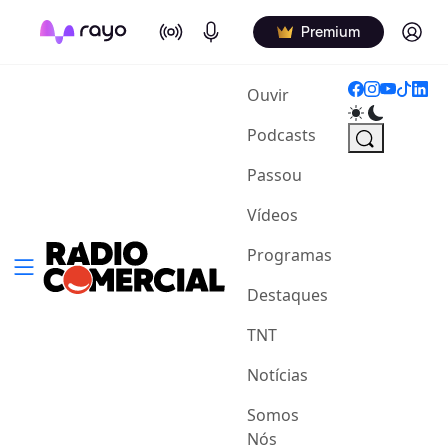
On Air
Podcasts
Log in
Premium
(current)
Ouvir
Podcasts
Passou
Vídeos
Programas
Destaques
TNT
Notícias
Somos
Nós