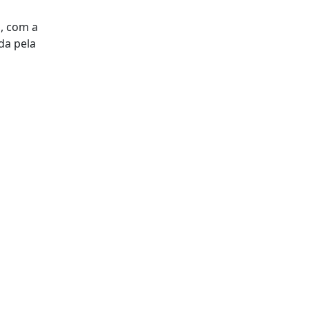
a, com a
da pela