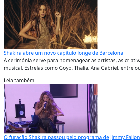
Shakira abre um novo capítulo longe de Barcelona
A cerimónia serve para homenagear as artistas, as criativ
musical. Estrelas como Goyo, Thalia, Ana Gabriel, entre 
Leia também
O furacão Shakira passou pelo programa de Jimmy Fallon 