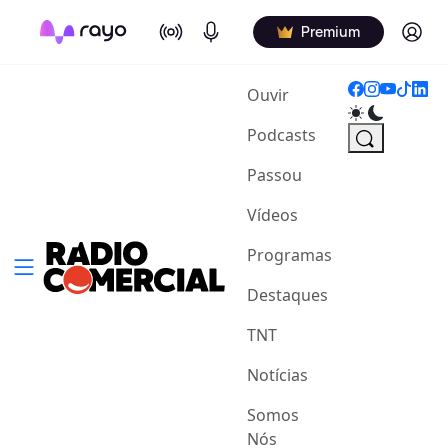
On Air
Podcasts
Log in
Premium
(current)
Ouvir
Podcasts
Passou
Vídeos
Programas
Destaques
TNT
Notícias
Somos
Nós