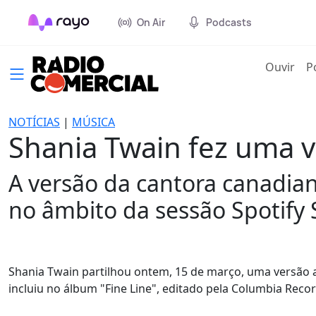
On Air
Podcasts
(cur
Ouvir
P
NOTÍCIAS
|
MÚSICA
Shania Twain fez uma ve
A versão da cantora canadian
no âmbito da sessão Spotify 
Shania Twain partilhou ontem, 15 de março, uma versão ao
incluiu no álbum "Fine Line", editado pela Columbia Reco