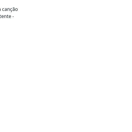
a canção
ente -