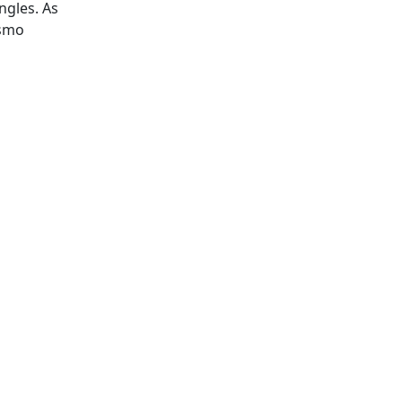
ngles. As
esmo