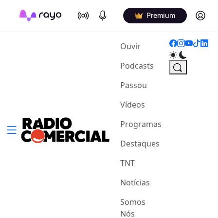
On Air
Podcasts
Log in
Premium
(current)
Ouvir
Podcasts
Passou
Vídeos
Programas
Destaques
TNT
Notícias
Somos
Nós