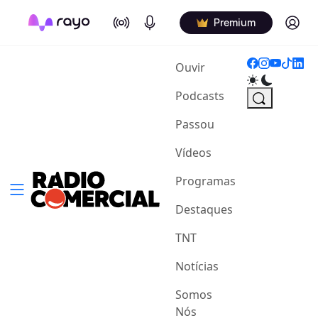
On Air
Podcasts
Log in
Premium
(current)
Ouvir
Podcasts
Passou
Vídeos
Programas
Destaques
TNT
Notícias
Somos
Nós