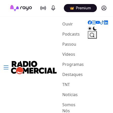
On Air
Podcasts
Log in
Premium
(current)
Ouvir
Podcasts
Passou
Vídeos
Programas
Destaques
TNT
Notícias
Somos
Nós