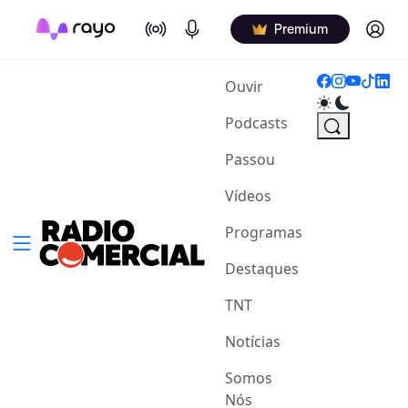
On Air
Podcasts
Log in
Premium
(current)
Ouvir
Podcasts
Passou
Vídeos
Programas
Destaques
TNT
Notícias
Somos
Nós