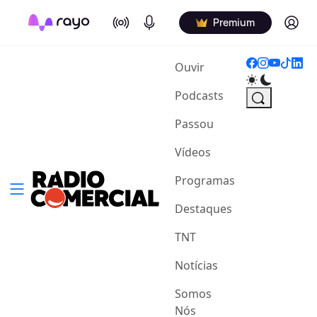
On Air
Podcasts
Log in
Premium
(current)
Ouvir
Podcasts
Passou
Vídeos
Programas
Destaques
TNT
Notícias
Somos
Nós