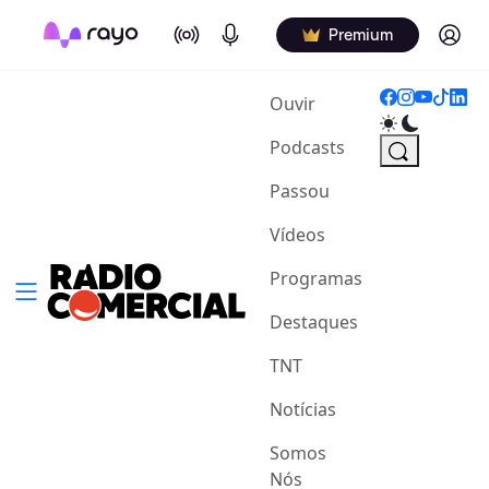
On Air
Podcasts
Log in
Premium
(current)
Ouvir
Podcasts
Passou
Vídeos
Programas
Destaques
TNT
Notícias
Somos
Nós