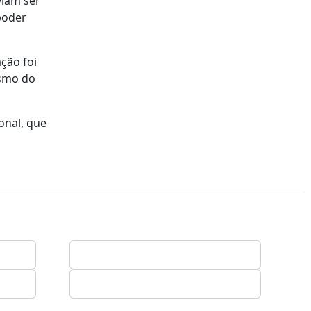
viam ser
poder
ação foi
ismo do
onal, que