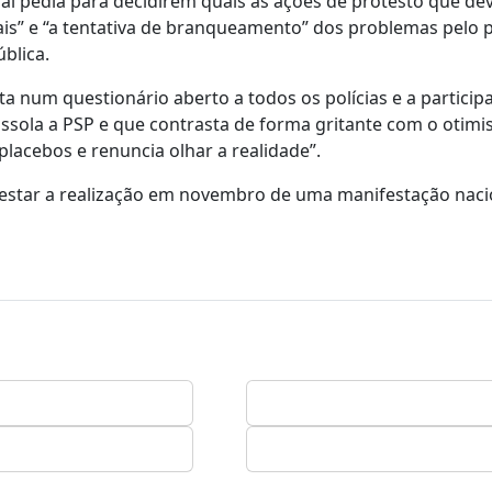
al pedia para decidirem quais as ações de protesto que de
nais” e “a tentativa de branqueamento” dos problemas pelo 
ública.
ta num questionário aberto a todos os polícias e a particip
 assola a PSP e que contrasta de forma gritante com o otim
lacebos e renuncia olhar a realidade”.
á estar a realização em novembro de uma manifestação naci