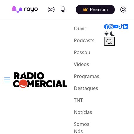
On Air
Podcasts
Log in
Premium
(current)
Ouvir
Podcasts
Passou
Vídeos
Programas
Destaques
TNT
Notícias
Somos
Nós