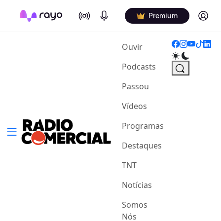
On Air
Podcasts
Log in
Premium
(current)
Ouvir
Podcasts
Passou
Vídeos
Programas
Destaques
TNT
Notícias
Somos
Nós