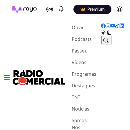
On Air
Podcasts
Log in
Premium
(current)
Ouvir
Podcasts
Passou
Vídeos
Programas
Destaques
TNT
Notícias
Somos
Nós