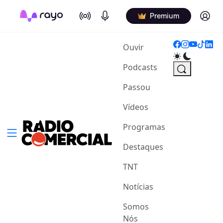
On Air
Podcasts
Log in
Premium
(current)
Ouvir
Podcasts
Passou
Vídeos
Programas
Destaques
TNT
Notícias
Somos
Nós