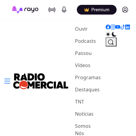
On Air
Podcasts
Log in
Premium
(current)
Ouvir
Podcasts
Passou
Vídeos
Programas
Destaques
TNT
Notícias
Somos
Nós